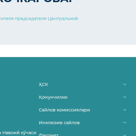
тителя председателя Центральной
ҲСК
Биз ҳақимизда
Қонунчилик
ҲСК аъзолари
Ўзбекистон Республикаси
Сайлов комиссиялари
Фуқароларни қабул қилиш жадвали
Конституцияси
Туман/шаҳар сайлов комиссиялари
Инклюзив сайлов
Боғланиш
МСК меъёрий-ҳуқуқий ҳужжатлари
Участка сайлов комиссиялари
Сайлов ва ёшлар
 Навоий кўчаси
Фаолият