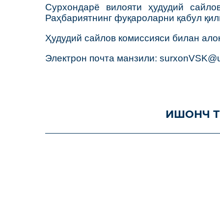
Сурхондарё вилояти ҳудудий сайло
Раҳбариятнинг фуқароларни қабул қи
Ҳудудий сайлов комиссияси билан алоқа
Электрон почта манзили: surxonVSK@u
ИШОНЧ Т