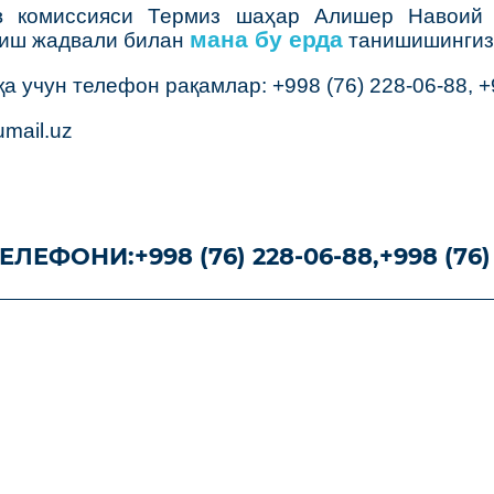
в комиссияси Термиз шаҳар Алишер Навоий 
мана бу ерда
лиш жадвали билан
танишишингиз
 учун телефон рақамлар: +998 (76) 228-06-88, +
mail.uz
ЕЛЕФОНИ:
+998 (76) 228-06-88,
+998 (76)