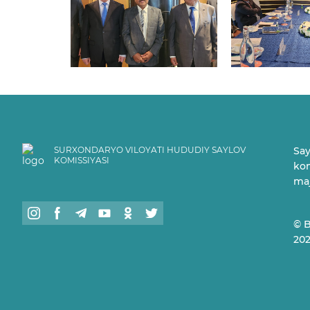
SURXONDARYO VILOYATI HUDUDIY SAYLOV
Say
KOMISSIYASI
kom
maj
© B
20