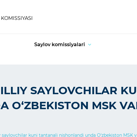
KOMISSIYASI
Saylov komissiyalari
ILLIY SAYLOVCHILAR KU
 O‘ZBEKISTON MSK VAK
y saylovchilar kuni tantanali nishonlandi unda O‘zbekiston MSK vak