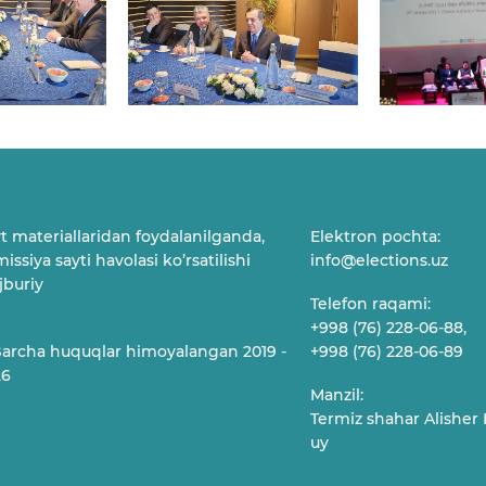
t materiallaridan foydalanilganda,
Elektron pochta:
issiya sayti havolasi ko’rsatilishi
info@elections.uz
buriy
Telefon raqami:
+998 (76) 228-06-88,
archa huquqlar himoyalangan 2019 -
+998 (76) 228-06-89
26
Manzil:
Termiz shahar Alisher 
uy