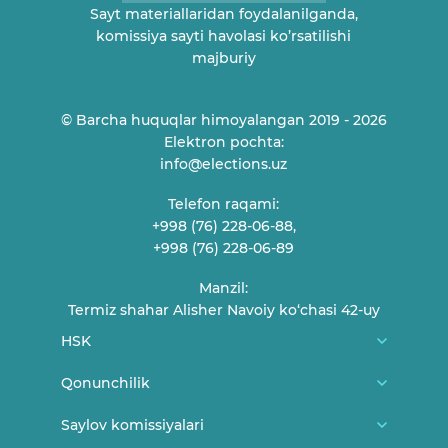
Sayt materiallaridan foydalanilganda,
komissiya sayti havolasi ko’rsatilishi
majburiy
© Barcha huquqlar himoyalangan 2019 - 2026
Elektron pochta:
info@elections.uz
Telefon raqami:
+998 (76) 228-06-88,
+998 (76) 228-06-89
Manzil:
Termiz shahar Alisher Navoiy ko‘chasi 42-uy
HSK
Biz haqimizda
Qonunchilik
HSK a'zolari
O'zbekiston Respublikasi konstitutsiyasi
Saylov komissiyalari
Fuqarolarni qabul qilish jadvali