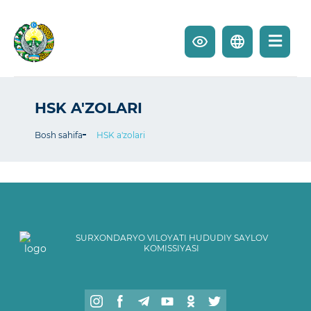
HSK A'ZOLARI
Bosh sahifa
HSK a'zolari
SURXONDARYO VILOYATI HUDUDIY SAYLOV
KOMISSIYASI